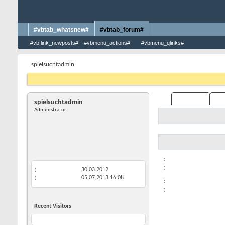
#vbtab_whatsnew#
#vbtab_forum#
#vbflink_newposts#
#vbmenu_actions#
#vbmenu_qlinks#
spielsuchtadmin
spielsuchtadmin
Administrator
30.03.2012
05.07.2013
16:08
Recent Visitors