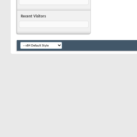
Recent Visitors