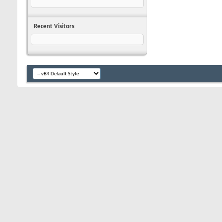
Recent Visitors