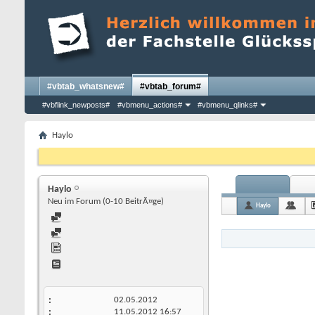
#vbtab_whatsnew#
#vbtab_forum#
#vbflink_newposts#
#vbmenu_actions#
#vbmenu_qlinks#
Haylo
Haylo
Neu im Forum (0-10 BeitrÃ¤ge)
Haylo
02.05.2012
11.05.2012
16:57