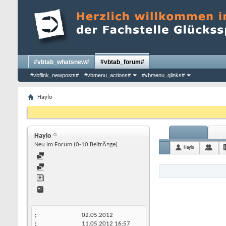
#vbtab_whatsnew#
#vbtab_forum#
#vbflink_newposts#
#vbmenu_actions#
#vbmenu_qlinks#
Haylo
Haylo
Neu im Forum (0-10 BeitrÃ¤ge)
Haylo
02.05.2012
11.05.2012
16:57