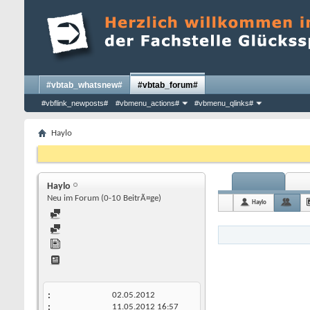
#vbtab_whatsnew#
#vbtab_forum#
#vbflink_newposts#
#vbmenu_actions#
#vbmenu_qlinks#
Haylo
Haylo
Neu im Forum (0-10 BeitrÃ¤ge)
Haylo
02.05.2012
11.05.2012
16:57