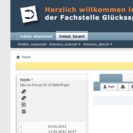
#vbtab_whatsnew#
#vbtab_forum#
#vbflink_newposts#
#vbmenu_actions#
#vbmenu_qlinks#
Haylo
Haylo
Neu im Forum (0-10 BeitrÃ¤ge)
Haylo
02.05.2012
11.05.2012
16:57