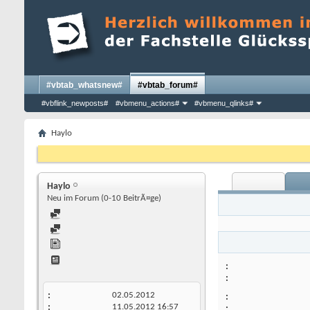
#vbtab_whatsnew#
#vbtab_forum#
#vbflink_newposts#
#vbmenu_actions#
#vbmenu_qlinks#
Haylo
Haylo
Neu im Forum (0-10 BeitrÃ¤ge)
02.05.2012
11.05.2012
16:57