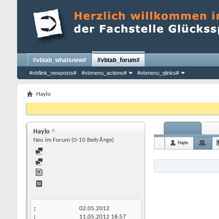
#vbtab_whatsnew#
#vbtab_forum#
#vbflink_newposts#
#vbmenu_actions#
#vbmenu_qlinks#
Haylo
Haylo
Neu im Forum (0-10 BeitrÃ¤ge)
Haylo
02.05.2012
11.05.2012
16:57