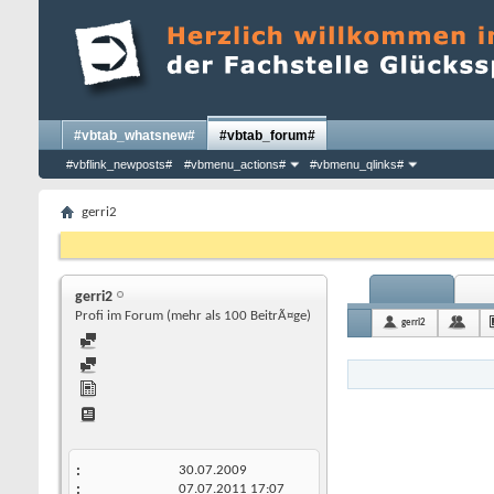
#vbtab_whatsnew#
#vbtab_forum#
#vbflink_newposts#
#vbmenu_actions#
#vbmenu_qlinks#
gerri2
gerri2
Profi im Forum (mehr als 100 BeitrÃ¤ge)
gerri2
30.07.2009
07.07.2011
17:07