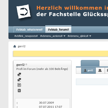
#vbtab_whatsnew#
#vbtab_forum#
#vbflink_newposts#
#vbmenu_actions#
#vbmenu_qlinks#
gerri2
gerri2
Profi im Forum (mehr als 100 BeitrÃ¤ge)
gerri2
30.07.2009
07.07.2011
17:07