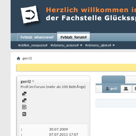
#vbtab_whatsnew#
#vbtab_forum#
#vbflink_newposts#
#vbmenu_actions#
#vbmenu_qlinks#
gerri2
gerri2
Profi im Forum (mehr als 100 BeitrÃ¤ge)
gerri2
30.07.2009
07.07.2011
17:07