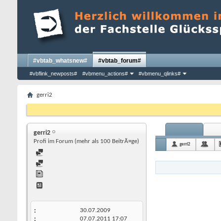
#vbtab_whatsnew#
#vbtab_forum#
#vbflink_newposts#
#vbmenu_actions#
#vbmenu_qlinks#
gerri2
gerri2
Profi im Forum (mehr als 100 BeitrÃ¤ge)
gerri2
30.07.2009
07.07.2011
17:07