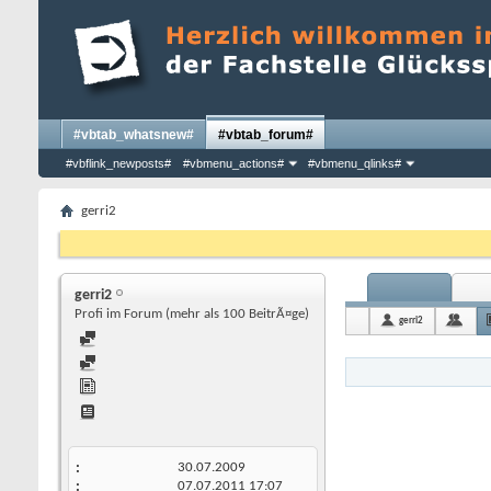
#vbtab_whatsnew#
#vbtab_forum#
#vbflink_newposts#
#vbmenu_actions#
#vbmenu_qlinks#
gerri2
gerri2
Profi im Forum (mehr als 100 BeitrÃ¤ge)
gerri2
30.07.2009
07.07.2011
17:07