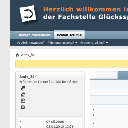
#vbtab_whatsnew#
#vbtab_forum#
#vbflink_newposts#
#vbmenu_actions#
#vbmenu_qlinks#
Andy_84
Andy_84
Erfahren im Forum (11-100 BeitrÃ¤ge)
07.08.2006
02.01.2010
13:38