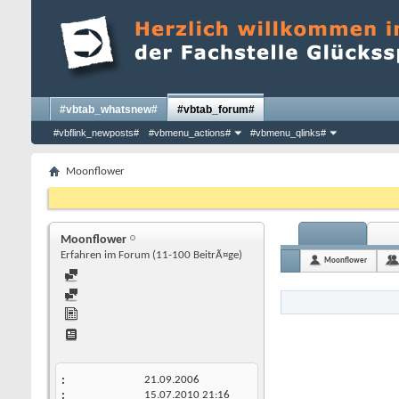
#vbtab_whatsnew#
#vbtab_forum#
#vbflink_newposts#
#vbmenu_actions#
#vbmenu_qlinks#
Moonflower
Moonflower
Erfahren im Forum (11-100 BeitrÃ¤ge)
Moonflower
21.09.2006
15.07.2010
21:16