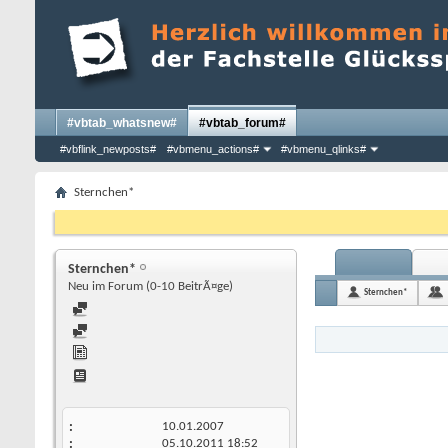
#vbtab_whatsnew#
#vbtab_forum#
#vbflink_newposts#
#vbmenu_actions#
#vbmenu_qlinks#
Sternchen*
Sternchen*
Neu im Forum (0-10 BeitrÃ¤ge)
Sternchen*
10.01.2007
05.10.2011
18:52