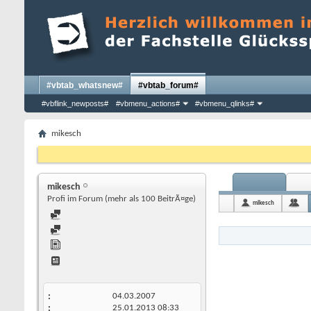
#vbtab_whatsnew#
#vbtab_forum#
#vbflink_newposts#
#vbmenu_actions#
#vbmenu_qlinks#
mikesch
mikesch
Profi im Forum (mehr als 100 BeitrÃ¤ge)
mikesch
04.03.2007
25.01.2013
08:33