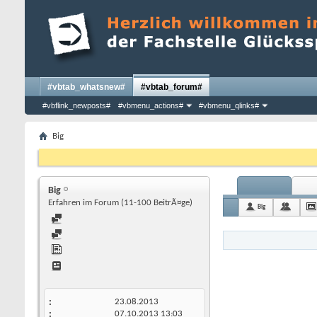
#vbtab_whatsnew#
#vbtab_forum#
#vbflink_newposts#
#vbmenu_actions#
#vbmenu_qlinks#
Big
Big
Erfahren im Forum (11-100 BeitrÃ¤ge)
Big
23.08.2013
07.10.2013
13:03