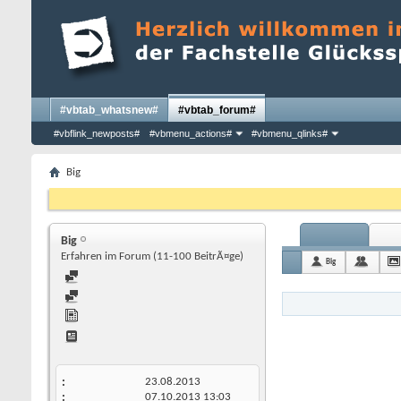
#vbtab_whatsnew#
#vbtab_forum#
#vbflink_newposts#
#vbmenu_actions#
#vbmenu_qlinks#
Big
Big
Erfahren im Forum (11-100 BeitrÃ¤ge)
Big
23.08.2013
07.10.2013
13:03