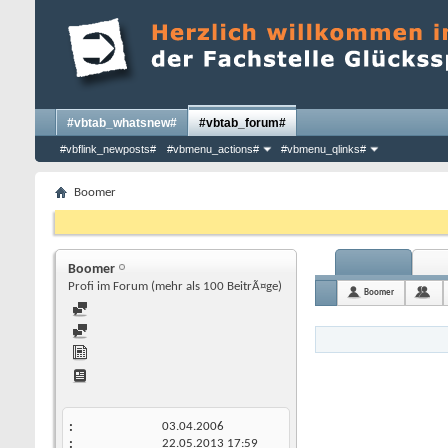
#vbtab_whatsnew#
#vbtab_forum#
#vbflink_newposts#
#vbmenu_actions#
#vbmenu_qlinks#
Boomer
Boomer
Profi im Forum (mehr als 100 BeitrÃ¤ge)
Boomer
03.04.2006
22.05.2013
17:59