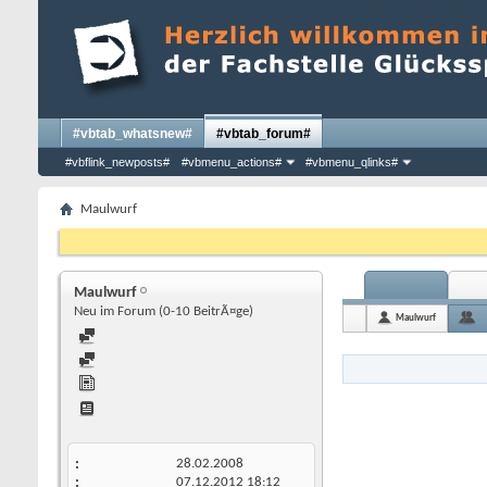
#vbtab_whatsnew#
#vbtab_forum#
#vbflink_newposts#
#vbmenu_actions#
#vbmenu_qlinks#
Maulwurf
Maulwurf
Neu im Forum (0-10 BeitrÃ¤ge)
Maulwurf
28.02.2008
07.12.2012
18:12