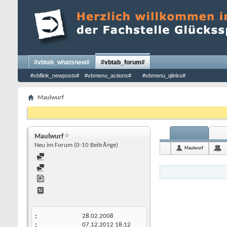
#vbtab_whatsnew#
#vbtab_forum#
#vbflink_newposts#
#vbmenu_actions#
#vbmenu_qlinks#
Maulwurf
Maulwurf
Neu im Forum (0-10 BeitrÃ¤ge)
Maulwurf
28.02.2008
07.12.2012
18:12