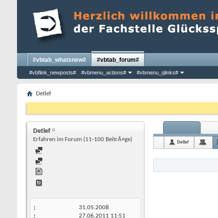
#vbtab_whatsnew#
#vbtab_forum#
#vbflink_newposts#
#vbmenu_actions#
#vbmenu_qlinks#
Detlef
Detlef
Erfahren im Forum (11-100 BeitrÃ¤ge)
Detlef
31.05.2008
27.06.2011
11:51