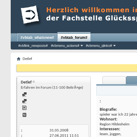
#vbtab_whatsnew#
#vbtab_forum#
#vbflink_newposts#
#vbmenu_actions#
#vbmenu_qlinks#
Detlef
Detlef
Erfahren im Forum (11-100 BeitrÃ¤ge)
Biografie:
spieler war ich 22 jahr
Wohnort:
Region Hildesheim
Interessen:
31.05.2008
lesen, joggen,
27.06.2011
11:51