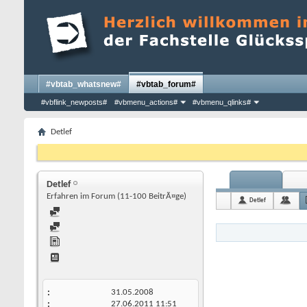
#vbtab_whatsnew#
#vbtab_forum#
#vbflink_newposts#
#vbmenu_actions#
#vbmenu_qlinks#
Detlef
Detlef
Erfahren im Forum (11-100 BeitrÃ¤ge)
Detlef
31.05.2008
27.06.2011
11:51