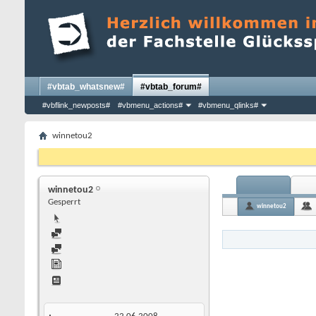
#vbtab_whatsnew#
#vbtab_forum#
#vbflink_newposts#
#vbmenu_actions#
#vbmenu_qlinks#
winnetou2
winnetou2
Gesperrt
winnetou2