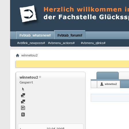
#vbtab_whatsnew#
#vbtab_forum#
#vbflink_newposts#
#vbmenu_actions#
#vbmenu_qlinks#
winnetou2
winnetou2
Gesperrt
winnetou2