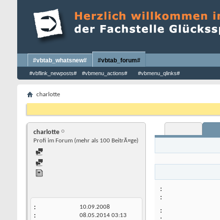
#vbtab_whatsnew#
#vbtab_forum#
#vbflink_newposts#
#vbmenu_actions#
#vbmenu_qlinks#
charlotte
charlotte
Profi im Forum (mehr als 100 BeitrÃ¤ge)
10.09.2008
08.05.2014
03:13