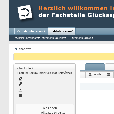
#vbtab_whatsnew#
#vbtab_forum#
#vbflink_newposts#
#vbmenu_actions#
#vbmenu_qlinks#
charlotte
charlotte
Profi im Forum (mehr als 100 BeitrÃ¤ge)
charlotte
10.09.2008
08.05.2014
03:13