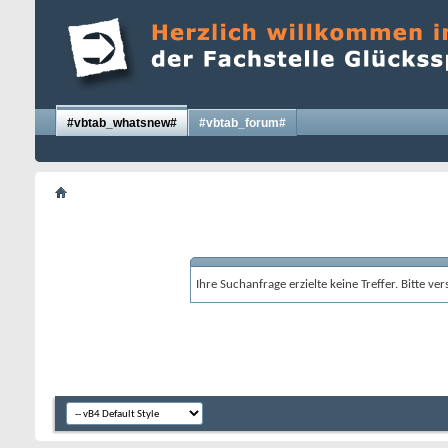
#vbtab_whatsnew#
#vbtab_forum#
Ihre Suchanfrage erzielte keine Treffer. Bitte v