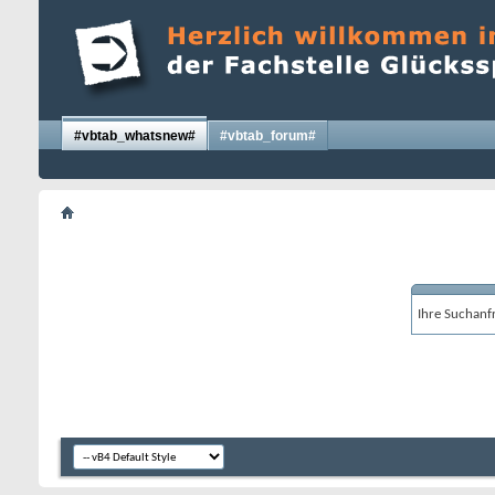
#vbtab_whatsnew#
#vbtab_forum#
Ihre Suchanfr