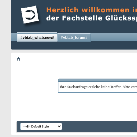
#vbtab_whatsnew#
#vbtab_forum#
Ihre Suchanfrage erzielte keine Treffer. Bitte v