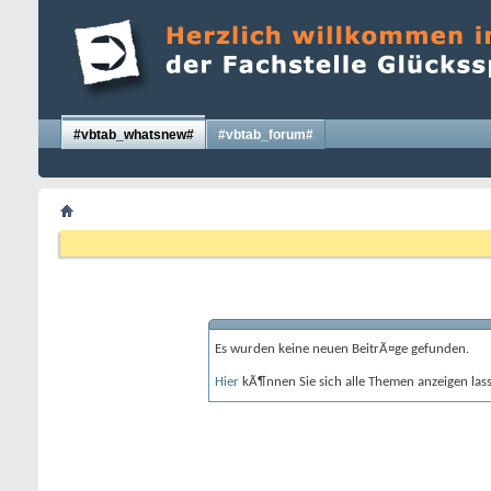
#vbtab_whatsnew#
#vbtab_forum#
Es wurden keine neuen BeitrÃ¤ge gefunden.
Hier
kÃ¶nnen Sie sich alle Themen anzeigen lasse