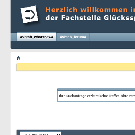
#vbtab_whatsnew#
#vbtab_forum#
Ihre Suchanfrage erzielte keine Treffer. Bitte v