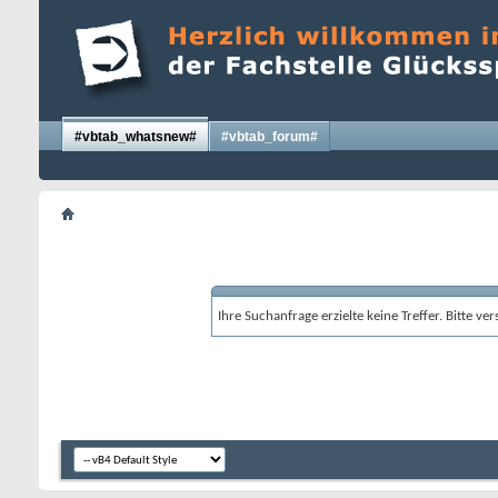
#vbtab_whatsnew#
#vbtab_forum#
Ihre Suchanfrage erzielte keine Treffer. Bitte v