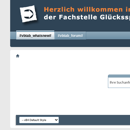
#vbtab_whatsnew#
#vbtab_forum#
Ihre Suchanfr