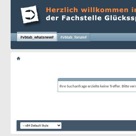
#vbtab_whatsnew#
#vbtab_forum#
Ihre Suchanfrage erzielte keine Treffer. Bitte v