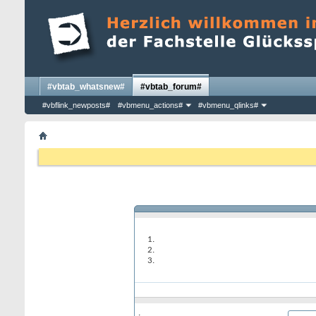
#vbtab_whatsnew#
#vbtab_forum#
#vbflink_newposts#
#vbmenu_actions#
#vbmenu_qlinks#
: