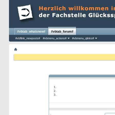
#vbtab_whatsnew#
#vbtab_forum#
#vbflink_newposts#
#vbmenu_actions#
#vbmenu_qlinks#
: