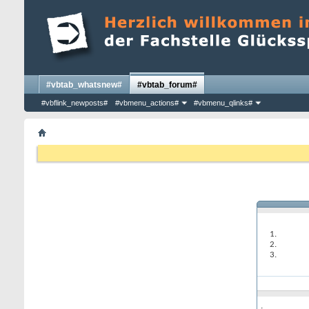
#vbtab_whatsnew#
#vbtab_forum#
#vbflink_newposts#
#vbmenu_actions#
#vbmenu_qlinks#
: