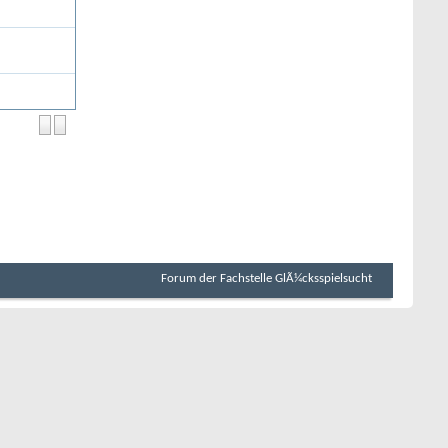
Forum der Fachstelle GlÃ¼cksspielsucht