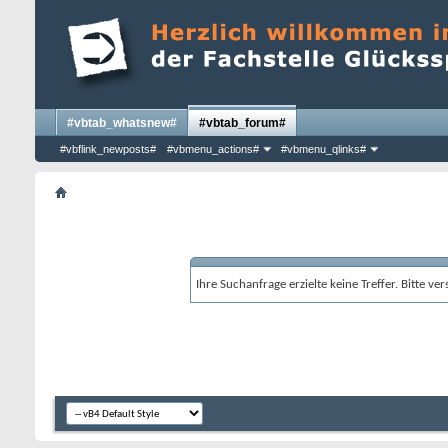
#vbtab_whatsnew#
#vbtab_forum#
#vbflink_newposts#
#vbmenu_actions#
#vbmenu_qlinks#
Ihre Suchanfrage erzielte keine Treffer. Bitte v