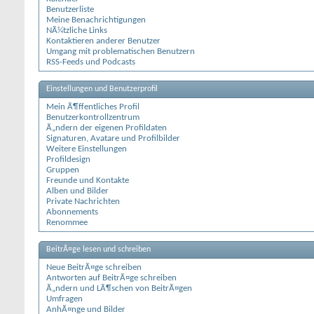
Benutzerliste
Meine Benachrichtigungen
NÃ¼tzliche Links
Kontaktieren anderer Benutzer
Umgang mit problematischen Benutzern
RSS-Feeds und Podcasts
Einstellungen und Benutzerprofil
Mein Ã¶ffentliches Profil
Benutzerkontrollzentrum
Ã„ndern der eigenen Profildaten
Signaturen, Avatare und Profilbilder
Weitere Einstellungen
Profildesign
Gruppen
Freunde und Kontakte
Alben und Bilder
Private Nachrichten
Abonnements
Renommee
BeitrÃ¤ge lesen und schreiben
Neue BeitrÃ¤ge schreiben
Antworten auf BeitrÃ¤ge schreiben
Ã„ndern und LÃ¶schen von BeitrÃ¤gen
Umfragen
AnhÃ¤nge und Bilder