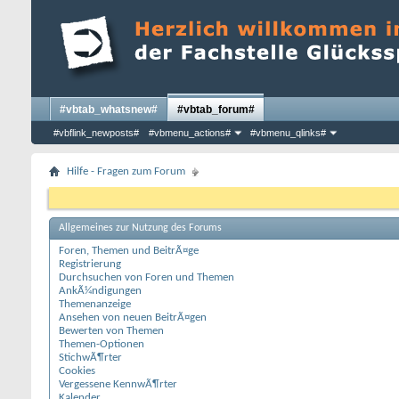
#vbtab_whatsnew#
#vbtab_forum#
#vbflink_newposts#
#vbmenu_actions#
#vbmenu_qlinks#
Hilfe - Fragen zum Forum
Allgemeines zur Nutzung des Forums
Foren, Themen und BeitrÃ¤ge
Registrierung
Durchsuchen von Foren und Themen
AnkÃ¼ndigungen
Themenanzeige
Ansehen von neuen BeitrÃ¤gen
Bewerten von Themen
Themen-Optionen
StichwÃ¶rter
Cookies
Vergessene KennwÃ¶rter
Kalender