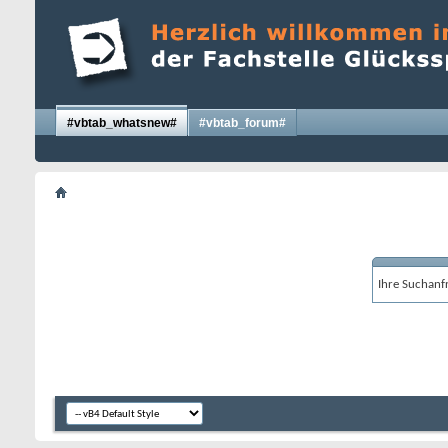
#vbtab_whatsnew#
#vbtab_forum#
Ihre Suchanfr